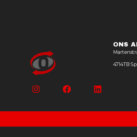
ONS A
Martenstr
4714TB S