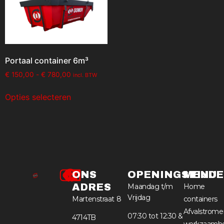
Portaal container 6m³
€
150,00
-
€
780,00
incl. BTW
Opties selecteren
ONS
OPENINGSTIJD
MENU
ADRES
Maandag t/m
Home
Vrijdag
Martenstraat 8
containers
Afvalstrome
07:30 tot 12:30 &
4714TB